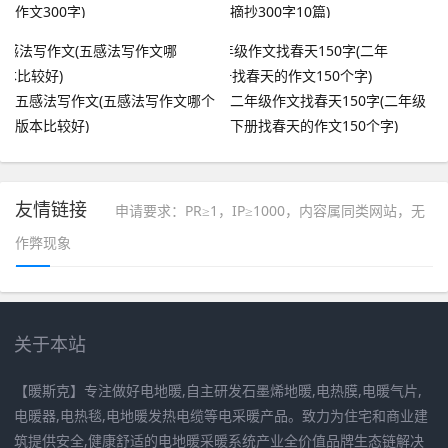
作文300字)
摘抄300字10篇)
五感法写作文(五感法写作文哪个
二年级作文找春天150字(二年级
版本比较好)
下册找春天的作文150个字)
友情链接
申请要求：PR≥1，IP≥1000，内容属同类网站，无
作弊现象
关于本站
【暖斯克】专注做好电地暖,自主研发石墨烯地暖,电热膜,电暖气片,
电暖器,电热毯,电地暖发热电缆等电采暖产品。致力为住宅和商业建
筑提供安全,健康舒适的电地暖采暖系统产业全价值品牌生态链解决