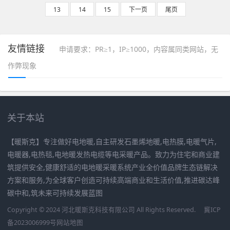
13
14
15
下一页
尾页
友情链接
申请要求：PR≥1，IP≥1000，内容属同类网站，无
作弊现象
关于本站
【暖斯克】专注做好电地暖,自主研发石墨烯地暖,电热膜,电暖气片,
电暖器,电热毯,电地暖发热电缆等电采暖产品。致力为住宅和商业建
筑提供安全,健康舒适的电地暖采暖系统产业全价值品牌生态链解决
方案和服务,为全球客户创造可持续高端商业和生活价值,推进碳达峰
碳中和,筑未来可持续发展蓝图
Copyright © 2024 河北暖斯克科技有限公司 All Rights Reserved.
冀ICP
备2023006999号
网站地图