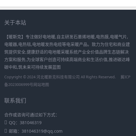
关于本站
【暖斯克】专注做好电地暖,自主研发石墨烯地暖,电热膜,电暖气片,
电暖器,电热毯,电地暖发热电缆等电采暖产品。致力为住宅和商业建
筑提供安全,健康舒适的电地暖采暖系统产业全价值品牌生态链解决
方案和服务,为全球客户创造可持续高端商业和生活价值,推进碳达峰
碳中和,筑未来可持续发展蓝图
Copyright © 2024 河北暖斯克科技有限公司 All Rights Reserved.
冀ICP
备2023006999号
网站地图
联系我们
合作或咨询可通过如下方式：
QQ：381046319
邮箱：381046319@qq.com