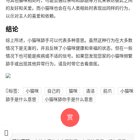
与其他猫咪相处时，可能会通过亲吻和舔舐等方式来表达彼此之间
的友好和关爱。而小猫咪也会在与人类相处时表现出同样的行为，
以示对主人的喜爱和依赖。
结论
综上所述，小猫咪舔手可以代表多种意思。虽然这种行为在大多数
情况下是无害的，并且反映了小猫咪健康和幸福的状态，但在一些
情况下也可能是疾病或不适的信号。如果您发现您家的小猫咪频繁
舔手或出现其他异常行为，请及时带它去看兽医。
标签：
小猫咪
自己的
猫咪
清洁
前爪
小猫咪
舔手是什么意思
小猫咪舔你手是什么意思
赏