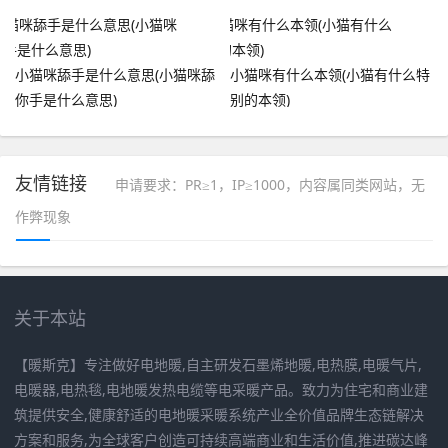
小猫咪舔手是什么意思(小猫咪舔
小猫咪有什么本领(小猫有什么特
你手是什么意思)
别的本领)
友情链接
申请要求：PR≥1，IP≥1000，内容属同类网站，无
作弊现象
关于本站
【暖斯克】专注做好电地暖,自主研发石墨烯地暖,电热膜,电暖气片,
电暖器,电热毯,电地暖发热电缆等电采暖产品。致力为住宅和商业建
筑提供安全,健康舒适的电地暖采暖系统产业全价值品牌生态链解决
方案和服务,为全球客户创造可持续高端商业和生活价值,推进碳达峰