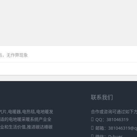
网站，无作弊现象
联系我们
片,电暖器,电热毯,电地暖发
合作或咨询可通过如下
舒适的电地暖采暖系统产业全
QQ：381046319
业和生活价值,推进碳达峰碳
邮箱：381046319@q
微信：D-buer