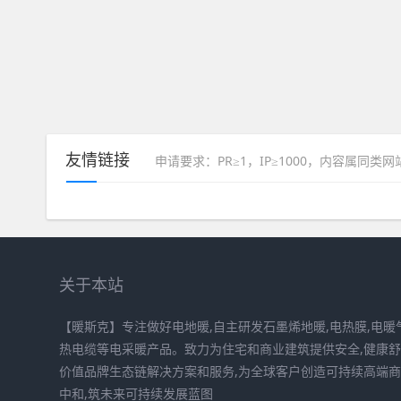
友情链接
申请要求：PR≥1，IP≥1000，内容属同类
关于本站
【暖斯克】专注做好电地暖,自主研发石墨烯地暖,电热膜,电暖气
热电缆等电采暖产品。致力为住宅和商业建筑提供安全,健康
价值品牌生态链解决方案和服务,为全球客户创造可持续高端商
中和,筑未来可持续发展蓝图