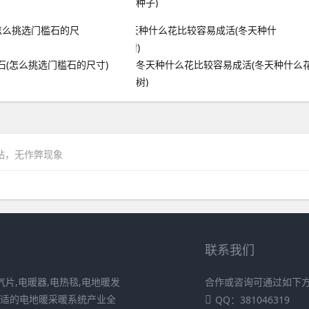
种子)
石(怎么挑选门槛石的尺寸)
冬天种什么花比较容易成活(冬天种什么
树)
网站，无作弊现象
联系我们
片,电暖器,电热毯,电地暖发
合作或咨询可通过如下
舒适的电地暖采暖系统产业全
QQ：381046319