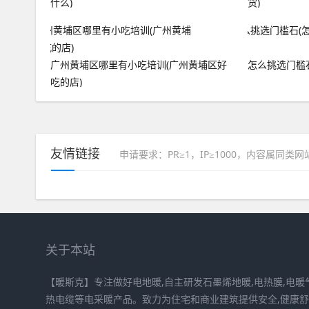
什么)
货)
广州黄埔区哪里有小吃培训(广州黄埔区好
怎么挑选门槛
吃的店)
友情链接
申请要求：PR≥1，IP≥1000，内容属同类
关于本站
【暖斯克】专注做好电地暖,自主研发石墨烯地暖,电热膜,电暖气
热电缆等电采暖产品。致力为住宅和商业建筑提供安全,健康