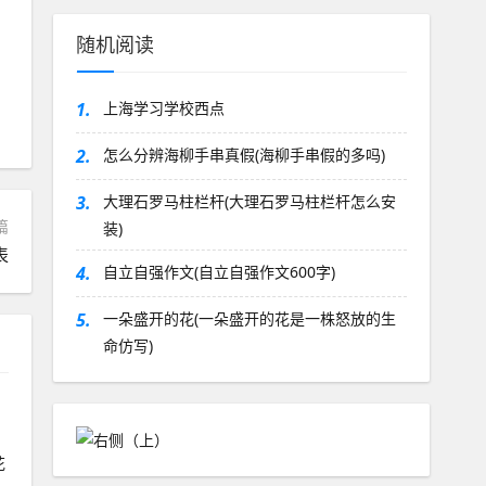
随机阅读
1.
上海学习学校西点
2.
怎么分辨海柳手串真假(海柳手串假的多吗)
3.
大理石罗马柱栏杆(大理石罗马柱栏杆怎么安
篇
装)
表
4.
自立自强作文(自立自强作文600字)
5.
一朵盛开的花(一朵盛开的花是一株怒放的生
命仿写)
花